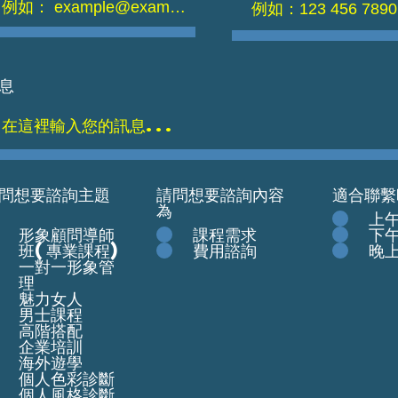
息
問想要諮詢主題
請問想要諮詢內容
適合聯繫
為
上
形象顧問導師
課程需求
下
班(專業課程)
費用諮詢
晚
一對一形象管
理
魅力女人
男士課程
高階搭配
企業培訓
海外遊學
個人色彩診斷
個人風格診斷