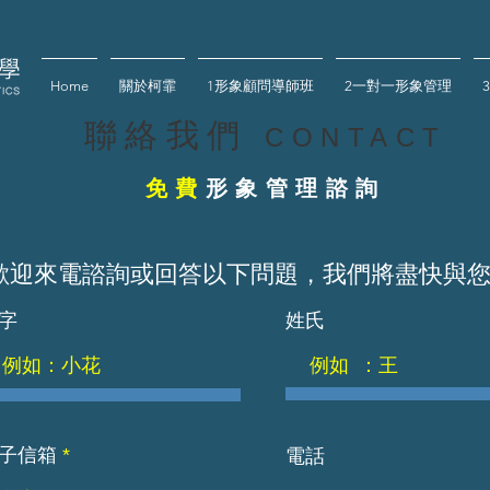
Home
關於柯霏
1形象顧問導師班
2一對一形象管理
聯絡我們
CONTACT
​免費
形象管理諮詢
歡迎來電諮詢或回答以下問題，我們將盡快與
字
姓氏
電話
子信箱